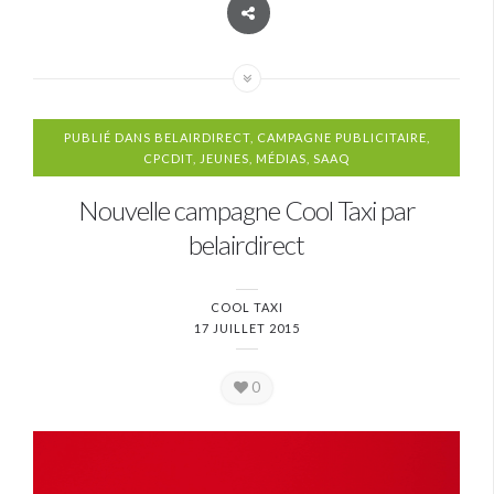
PUBLIÉ DANS
BELAIRDIRECT
,
CAMPAGNE PUBLICITAIRE
,
CPCDIT
,
JEUNES
,
MÉDIAS
,
SAAQ
Nouvelle campagne Cool Taxi par
belairdirect
COOL TAXI
17 JUILLET 2015
0