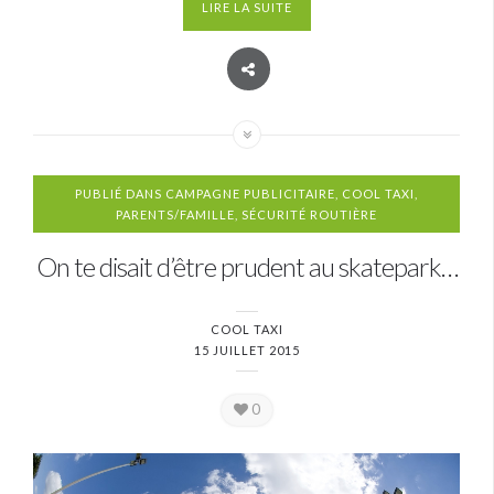
LIRE LA SUITE
PUBLIÉ DANS
CAMPAGNE PUBLICITAIRE
,
COOL TAXI
,
PARENTS/FAMILLE
,
SÉCURITÉ ROUTIÈRE
On te disait d’être prudent au skatepark…
COOL TAXI
15 JUILLET 2015
0