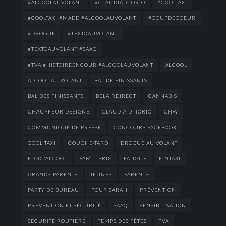
#ALCOOLAUVOLANT
#CLAUDIADIIORIO
#COOLTAXI
#COOLTAXI #MADD #ALCOOLAUVOLANT
#COUPDECOEUR
#DROGUE
#TEXTOAUVOLANT
#TEXTOAUVOLANT #SAAQ
#TVA #HISTOIREENCOUR #ALCOOLAUVOLANT
ALCOOL
ALCOOL AU VOLANT
BAL DE FINISSANTS
BAL DES FINISSANTS
BELAIRDIRECT
CANNABIS
CHAUFFEUR DÉSIGNÉ
CLAUDIA DI IORIO
CNW
COMMUNIQUÉ DE PRESSE
CONCOURS FACEBOOK
COOL TAXI
COUCHE-TARD
DROGUE AU VOLANT
EDUC'ALCOOL
FAMILIPRIX
FATIGUE
FINTAXI
GRANDS-PARENTS
JEUNES
PARENTS
PARTY DE BUREAU
POUR SARAH
PRÉVENTION
PRÉVENTION ET SÉCURITÉ
SAAQ
SENSIBILISATION
SÉCURITÉ ROUTIÈRE
TEMPS DES FÊTES
TVA